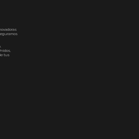
nnovadoras
 aseguramos
.
nidos,
de tus