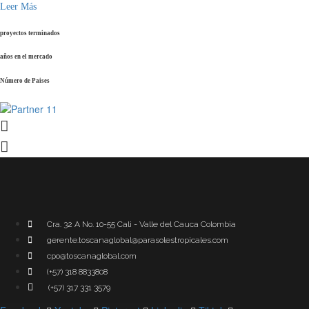
Leer Más
proyectos terminados
años en el mercado
Número de Paises
Cra. 32 A No. 10-55 Cali - Valle del Cauca Colombia
gerente.toscanaglobal@parasolestropicales.com
cpo@toscanaglobal.com
(+57) 318 8833808
(+57) 317 331 3579