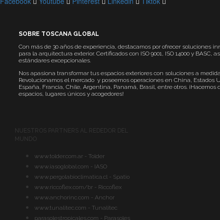
Facebook
Youtube
Pinterest
Linkedin
Tiktok
SOBRE TOSCANA GLOBAL
Con más de 30 años de experiencia, destacamos por ofrecer soluciones i
para la arquitectura exterior. Certificados con ISO 9001, ISO 14000 y BASC,
estándares excepcionales.
Nos apasiona transformar tus espacios exteriores con soluciones a medida
Revolucionamos el mercado y poseemos operaciones en China, Estados U
España, Francia, Chile, Argentina, Panamá, Brasil, entre otros. ¡Hacemos 
espacios, lugares únicos y acogedores!
NUESTROS PARTNERS AL REDEDOR DEL
MUNDO
www.tolder.com.ar - Tolder
www.iasoglobal.com - IASO
www.pergolabioclimatica.cl - Spatio
www.riccoflex.com/br - Riccoflex
www.anchorinc.com - Anchor
www.tunalitec.com - Tunalitec
parasolestropicales.com - Parasoles