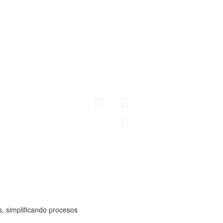
Fabricamos cubrimientos 
tipo y diferentes usos d
cuentan con un diseño a
necesidades del cliente
NTOS
AC
Conoce más
CER
, simplificando procesos