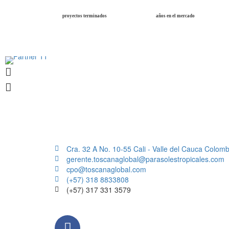
proyectos terminados
años en el mercado
Cra. 32 A No. 10-55 Cali - Valle del Cauca Colomb
gerente.toscanaglobal@parasolestropicales.com
cpo@toscanaglobal.com
(+57) 318 8833808
(+57) 317 331 3579