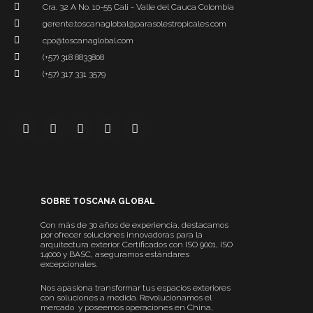
Cra. 32 A No. 10-55 Cali - Valle del Cauca Colombia
gerente.toscanaglobal@parasolestropicales.com
cpo@toscanaglobal.com
(+57) 318 8833808
(+57) 317 331 3579
SOBRE TOSCANA GLOBAL
Con más de 30 años de experiencia, destacamos
por ofrecer soluciones innovadoras para la
arquitectura exterior. Certificados con ISO 9001, ISO
14000 y BASC, aseguramos estándares
excepcionales.
Nos apasiona transformar tus espacios exteriores
con soluciones a medida. Revolucionamos el
mercado y poseemos operaciones en China,