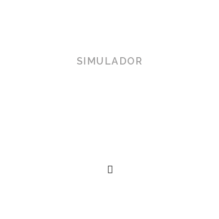
SIMULADOR
TOSCANA 3D
Herramienta de simulación 3D para productos reales,
simplificando procesos técnicos al alcance de la
mano.