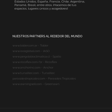
Estados Unidos, España, Francia, Chile, Argentina,
Panamá, Brasil, entre otros. ¡Hacemos de tus
espacios, lugares únicos y acogedores!
NUESTROS PARTNERS AL REDEDOR DEL MUNDO
www.tolder.com.ar - Tolder
www.iasoglobal.com - IASO
www.pergolabioclimatica.cl - Spatio
www.riccoflex.com/br - Riccoflex
www.anchorinc.com - Anchor
www.tunalitec.com - Tunalitec
parasolestropicales.com - Parasoles Tropicales
www.awningsell.com - Greenawn