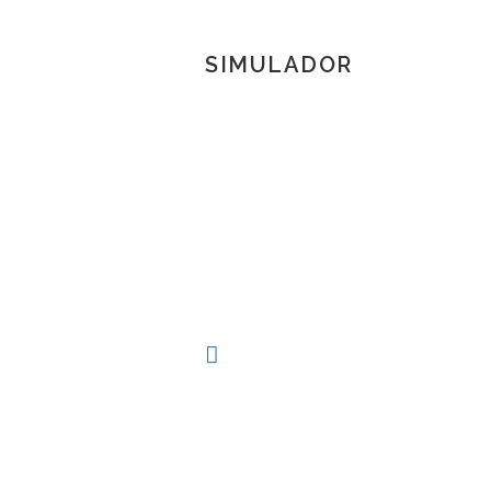
SIMULADOR
TOSCANA 3D
Herramienta de simulación 3D para produc
procesos técnicos al alcance de la mano.