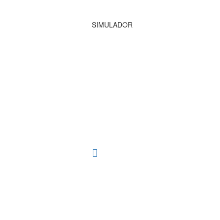
SIMULADOR
TOSCANA 3D
Herramienta de simulación 3D para produc
procesos técnicos al alcance de la mano.