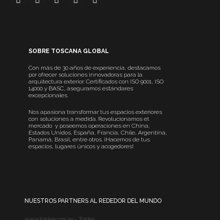
SOBRE TOSCANA GLOBAL
Con más de 30 años de experiencia, destacamos
por ofrecer soluciones innovadoras para la
arquitectura exterior. Certificados con ISO 9001, ISO
14000 y BASC, aseguramos estándares
excepcionales.
Nos apasiona transformar tus espacios exteriores
con soluciones a medida. Revolucionamos el
mercado y poseemos operaciones en China,
Estados Unidos, España, Francia, Chile, Argentina,
Panamá, Brasil, entre otros. ¡Hacemos de tus
espacios, lugares únicos y acogedores!
NUESTROS PARTNERS AL REDEDOR DEL MUNDO
www.tolder.com.ar - Tolder