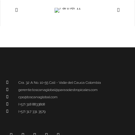
Cra. 32 A No. 10-55 Cali - Valle del Cauca Colombia
gerente.toscanaglobal@parasolestropicales.com
cpo@toscanaglobal.com
(+57) 318 8833808
(+57) 317 331 3579