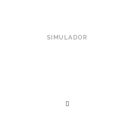
SIMULADOR
TOSCANA 3D
Herramienta de simulación 3D para productos reales,
simplificando procesos técnicos al alcance de la
mano.