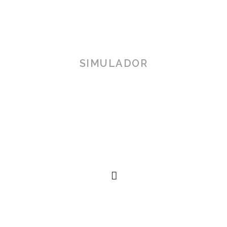
SIMULADOR
TOSCANA 3D
Herramienta de simulación 3D para productos reales,
simplificando procesos técnicos al alcance de la
mano.