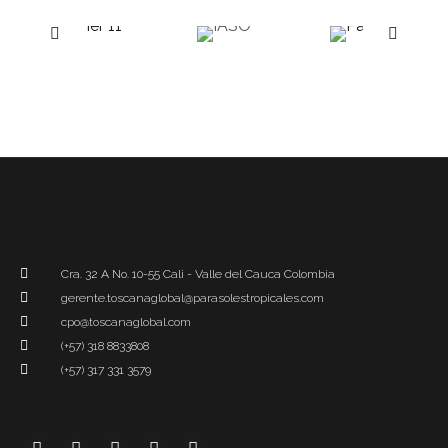
Cra. 32 A No. 10-55 Cali - Valle del Cauca Colombia
gerente.toscanaglobal@parasolestropicales.com
cpo@toscanaglobal.com
(+57) 318 8833808
(+57) 317 331 3579