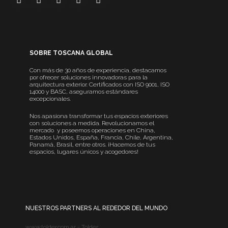
SOBRE TOSCANA GLOBAL
Con más de 30 años de experiencia, destacamos
por ofrecer soluciones innovadoras para la
arquitectura exterior. Certificados con ISO 9001, ISO
14000 y BASC, aseguramos estándares
excepcionales.
Nos apasiona transformar tus espacios exteriores
con soluciones a medida. Revolucionamos el
mercado y poseemos operaciones en China,
Estados Unidos, España, Francia, Chile, Argentina,
Panamá, Brasil, entre otros. ¡Hacemos de tus
espacios, lugares únicos y acogedores!
NUESTROS PARTNERS AL REDEDOR DEL MUNDO
www.tolder.com.ar - Tolder