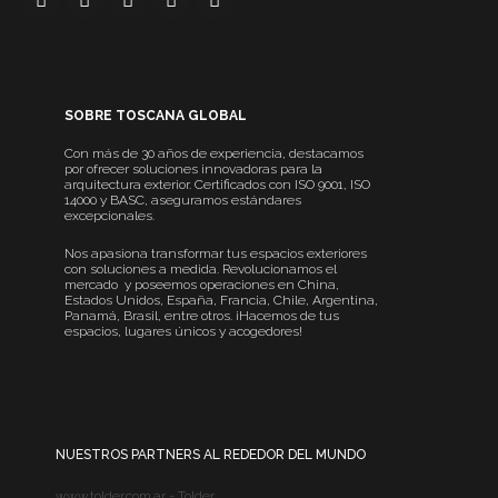
SOBRE TOSCANA GLOBAL
Con más de 30 años de experiencia, destacamos
por ofrecer soluciones innovadoras para la
arquitectura exterior. Certificados con ISO 9001, ISO
14000 y BASC, aseguramos estándares
excepcionales.
Nos apasiona transformar tus espacios exteriores
con soluciones a medida. Revolucionamos el
mercado y poseemos operaciones en China,
Estados Unidos, España, Francia, Chile, Argentina,
Panamá, Brasil, entre otros. ¡Hacemos de tus
espacios, lugares únicos y acogedores!
NUESTROS PARTNERS AL REDEDOR DEL MUNDO
www.tolder.com.ar - Tolder