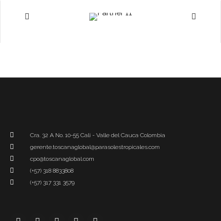
Cra. 32 A No. 10-55 Cali - Valle del Cauca Colombia
gerente.toscanaglobal@parasolestropicales.com
cpo@toscanaglobal.com
(+57) 318 8833808
(+57) 317 331 3579