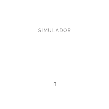
SIMULADOR
TOSCANA 3D
Herramienta de simulación 3D para productos reales,
simplificando procesos técnicos al alcance de la
mano.