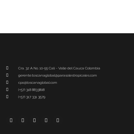
Cra. 32 A No. 10-55 Cali - Valle del Cauca Colombia
gerente.toscanaglobal@parasolestropicales.com
cpo@toscanaglobal.com
(+57) 318 8833808
(+57) 317 331 3579