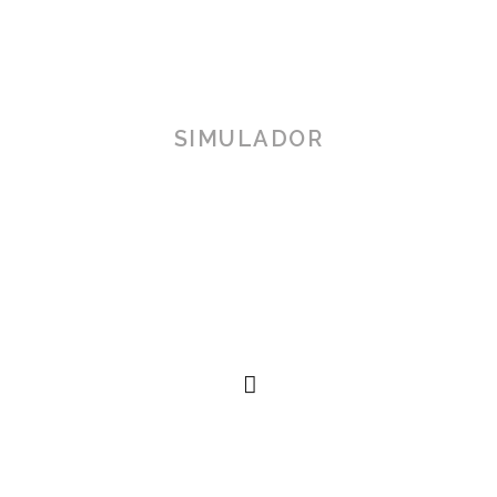
SIMULADOR
TOSCANA 3D
Herramienta de simulación 3D para productos reales,
simplificando procesos técnicos al alcance de la
mano.