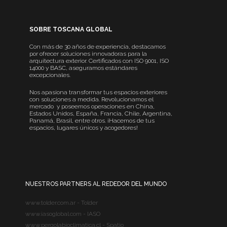
SOBRE TOSCANA GLOBAL
Con más de 30 años de experiencia, destacamos
por ofrecer soluciones innovadoras para la
arquitectura exterior. Certificados con ISO 9001, ISO
14000 y BASC, aseguramos estándares
excepcionales.
Nos apasiona transformar tus espacios exteriores
con soluciones a medida. Revolucionamos el
mercado y poseemos operaciones en China,
Estados Unidos, España, Francia, Chile, Argentina,
Panamá, Brasil, entre otros. ¡Hacemos de tus
espacios, lugares únicos y acogedores!
NUESTROS PARTNERS AL REDEDOR DEL MUNDO
www.tolder.com.ar - Tolder
www.iasoglobal.com - IASO
www.pergolabioclimatica.cl - Spatio