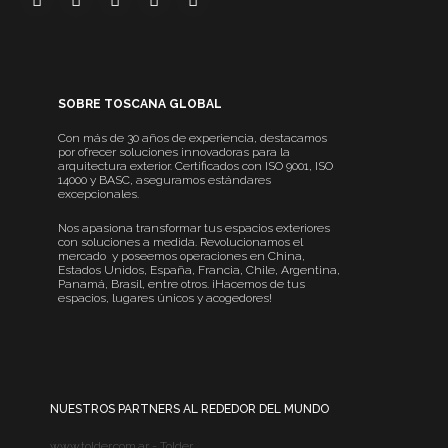
SOBRE TOSCANA GLOBAL
Con más de 30 años de experiencia, destacamos
por ofrecer soluciones innovadoras para la
arquitectura exterior. Certificados con ISO 9001, ISO
14000 y BASC, aseguramos estándares
excepcionales.
Nos apasiona transformar tus espacios exteriores
con soluciones a medida. Revolucionamos el
mercado y poseemos operaciones en China,
Estados Unidos, España, Francia, Chile, Argentina,
Panamá, Brasil, entre otros. ¡Hacemos de tus
espacios, lugares únicos y acogedores!
NUESTROS PARTNERS AL REDEDOR DEL MUNDO
www.tolder.com.ar - Tolder