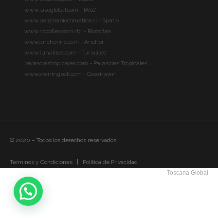
www.iasoglobal.com - IASO
www.pergolabioclimatica.cl - Spatio
www.riccoflex.com/br - Riccoflex
www.anchorinc.com - Anchor
www.tunalitec.com - Tunalitec
parasolestropicales.com - Parasoles Tropicales
www.awningsell.com - Greenawn
© 2020 – Todos los derechos reservados.
Terminos y Condiciones
Política de Privacidad
Toscana Global