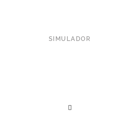
SIMULADOR
TOSCANA 3D
Herramienta de simulación 3D para productos reales,
simplificando procesos técnicos al alcance de la
mano.