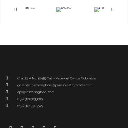
Cra. 32 A No. 10-55 Cali - Valle del Cauca Colombia
gerente.toscanaglobal@parasolestropicales.com
cpo@toscanaglobal.com
(+57) 318 8833808
(+57) 317 331 3579