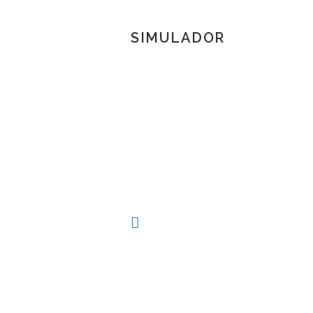
SIMULADOR
TOSCANA 3D
Herramienta de simulación 3D para produc
procesos técnicos al alcance de la mano.