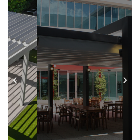
Fabricamos cubrimientos para la protección
solar de todo tipo y diferentes usos
domésticos y comerciales, los cuales
cuentan con un diseño a la medida
pensando en las necesidades del cliente
Conoce más