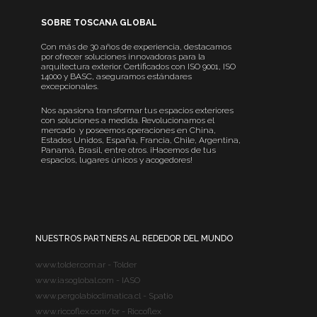
SOBRE TOSCANA GLOBAL
Con más de 30 años de experiencia, destacamos
por ofrecer soluciones innovadoras para la
arquitectura exterior. Certificados con ISO 9001, ISO
14000 y BASC, aseguramos estándares
excepcionales.
Nos apasiona transformar tus espacios exteriores
con soluciones a medida. Revolucionamos el
mercado y poseemos operaciones en China,
Estados Unidos, España, Francia, Chile, Argentina,
Panamá, Brasil, entre otros. ¡Hacemos de tus
espacios, lugares únicos y acogedores!
NUESTROS PARTNERS AL REDEDOR DEL MUNDO
www.tolder.com.ar - Tolder
www.iasoglobal.com - IASO
www.pergolabioclimatica.cl - Spatio
www.riccoflex.com/br - Riccoflex