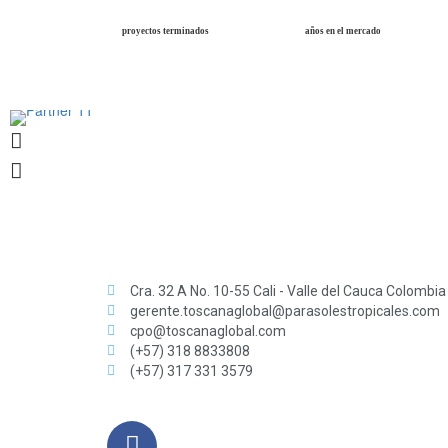
proyectos terminados
años en el mercado
Cra. 32 A No. 10-55 Cali - Valle del Cauca Colombia
gerente.toscanaglobal@parasolestropicales.com
cpo@toscanaglobal.com
(+57) 318 8833808
(+57) 317 331 3579