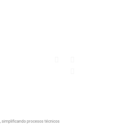
Fabricamos cubrimient
todo tipo y diferente
comerciales, los cual
medida pensando en l
NTOS
AC
Conoce más
CER
 simplificando procesos técnicos