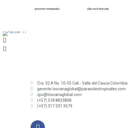
proyectos terminados
años en el mercado
Cra. 32 A No. 10-55 Cali - Valle del Cauca Colombia
gerente.toscanaglobal@parasolestropicales.com
cpo@toscanaglobal.com
(+57) 318 8833808
(+57) 317 331 3579