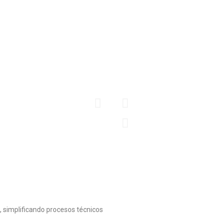
Fabricamos cubrimient
todo tipo y diferente
comerciales, los cual
medida pensando en l
NTOS
AC
Conoce más
CER
 simplificando procesos técnicos