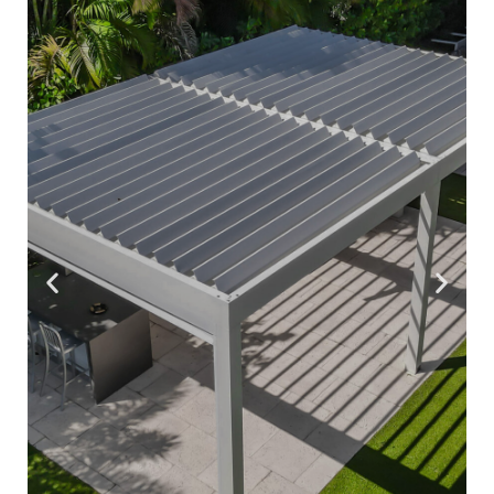
Fabricamos cubrimientos para la protección
solar de todo tipo y diferentes usos
domésticos y comerciales, los cuales
cuentan con un diseño a la medida
pensando en las necesidades del cliente
Conoce más