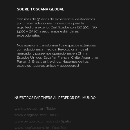
SOBRE TOSCANA GLOBAL
Con más de 30 años de experiencia, destacamos
por ofrecer soluciones innovadoras para la
arquitectura exterior. Certificados con ISO 9001, ISO
14000 y BASC, aseguramos estándares
excepcionales.
Nos apasiona transformar tus espacios exteriores
con soluciones a medida. Revolucionamos el
mercado y poseemos operaciones en China,
Estados Unidos, España, Francia, Chile, Argentina,
Panamá, Brasil, entre otros. ¡Hacemos de tus
espacios, lugares únicos y acogedores!
NUESTROS PARTNERS AL REDEDOR DEL MUNDO
www.tolder.com.ar - Tolder
www.iasoglobal.com - IASO
www.pergolabioclimatica.cl - Spatio
www.riccoflex.com/br - Riccoflex