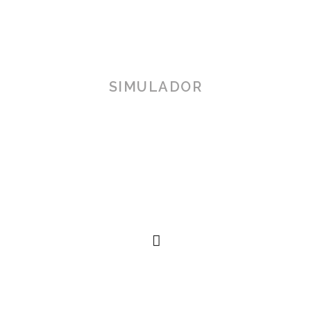
SIMULADOR
TOSCANA 3D
Herramienta de simulación 3D para productos reales,
simplificando procesos técnicos al alcance de la
mano.