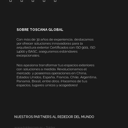
SOBRE TOSCANA GLOBAL
Con más de 30 años de experiencia, destacamos
por ofrecer soluciones innovadoras para la
arquitectura exterior. Certificados con ISO 9001, ISO
14000 y BASC, aseguramos estándares
excepcionales.
Nos apasiona transformar tus espacios exteriores
con soluciones a medida. Revolucionamos el
mercado y poseemos operaciones en China,
Estados Unidos, España, Francia, Chile, Argentina,
Panamá, Brasil, entre otros. ¡Hacemos de tus
espacios, lugares únicos y acogedores!
NUESTROS PARTNERS AL REDEDOR DEL MUNDO
www.tolder.com.ar - Tolder