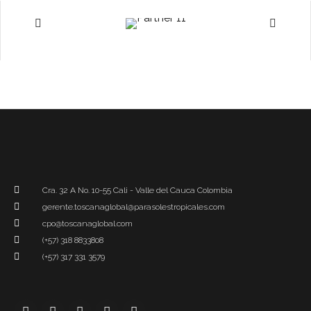
Cra. 32 A No. 10-55 Cali - Valle del Cauca Colombia
gerente.toscanaglobal@parasolestropicales.com
cpo@toscanaglobal.com
(+57) 318 8833808
(+57) 317 331 3579