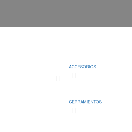
Fabricamos cubrimientos para la prot
ACCESORIOS
domésticos y comerciales, los cuale
las necesidades del cliente
Conoce más
CERRAMIENTOS