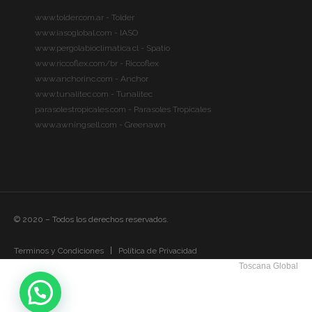
www.tolder.com.ar - Tolder
www.iasoglobal.com - IASO
www.pergolabioclimatica.cl - Spatio
www.riccoflex.com/br - Riccoflex
www.anchorinc.com - Anchor
www.tunalitec.com - Tunalitec
parasolestropicales.com - Parasoles Tropicales
www.awningsell.com - Greenawn
© 2020 – Todos los derechos reservados.
Terminos y Condiciones
Política de Privacidad
Toscana Global