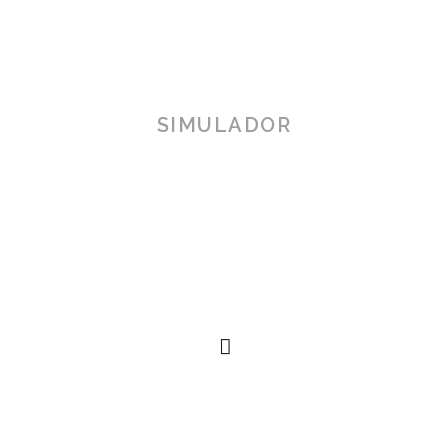
SIMULADOR
TOSCANA 3D
Herramienta de simulación 3D para productos reales,
simplificando procesos técnicos al alcance de la
mano.