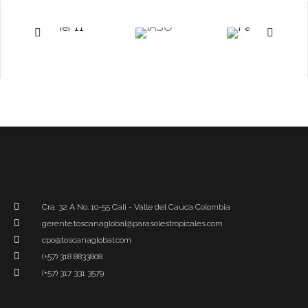
Cra. 32 A No. 10-55 Cali - Valle del Cauca Colombia
gerente.toscanaglobal@parasolestropicales.com
cpo@toscanaglobal.com
(+57) 318 8833808
(+57) 317 331 3579