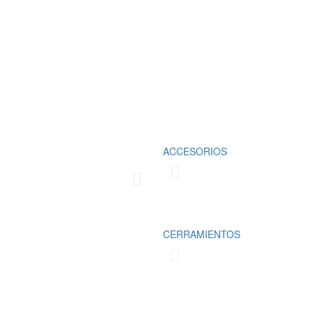
Fabricamos cubrimientos para la prot
ACCESORIOS
domésticos y comerciales, los cuale
las necesidades del cliente
Conoce más
CERRAMIENTOS