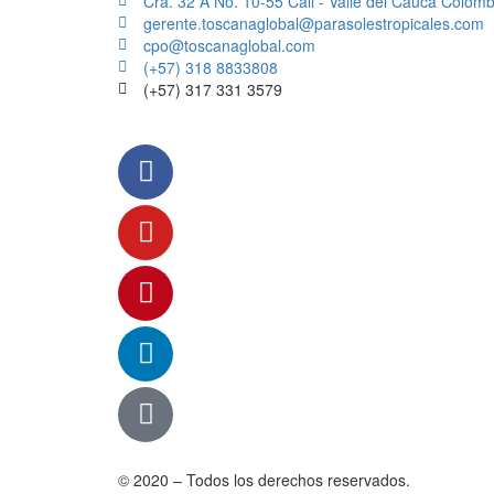
Cra. 32 A No. 10-55 Cali - Valle del Cauca Colomb
gerente.toscanaglobal@parasolestropicales.com
cpo@toscanaglobal.com
(+57) 318 8833808
(+57) 317 331 3579
© 2020 – Todos los derechos reservados.