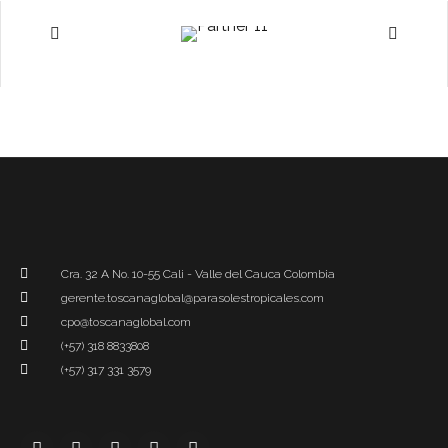
Cra. 32 A No. 10-55 Cali - Valle del Cauca Colombia
gerente.toscanaglobal@parasolestropicales.com
cpo@toscanaglobal.com
(+57) 318 8833808
(+57) 317 331 3579