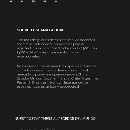
SOBRE TOSCANA GLOBAL
Con más de 30 años de experiencia, destacamos
por ofrecer soluciones innovadoras para la
arquitectura exterior. Certificados con ISO 9001, ISO
14000 y BASC, aseguramos estándares
excepcionales.
Nos apasiona transformar tus espacios exteriores
con soluciones a medida. Revolucionamos el
mercado y poseemos operaciones en China,
Estados Unidos, España, Francia, Chile, Argentina,
Panamá, Brasil, entre otros. ¡Hacemos de tus
espacios, lugares únicos y acogedores!
NUESTROS PARTNERS AL REDEDOR DEL MUNDO
www.tolder.com.ar - Tolder