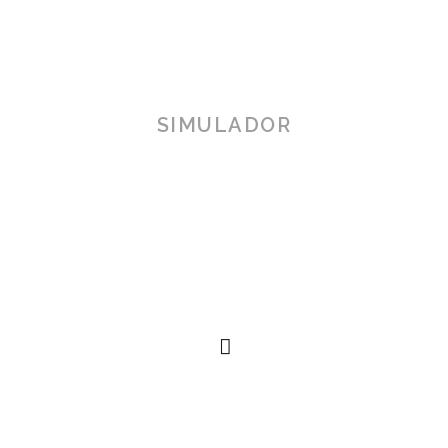
SIMULADOR
TOSCANA 3D
Herramienta de simulación 3D para productos reales,
simplificando procesos técnicos al alcance de la
mano.