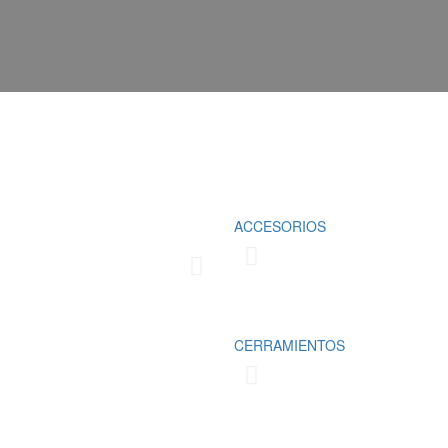
Fabricamos cubrimientos para la prot
ACCESORIOS
domésticos y comerciales, los cuale
las necesidades del cliente
Conoce más
CERRAMIENTOS