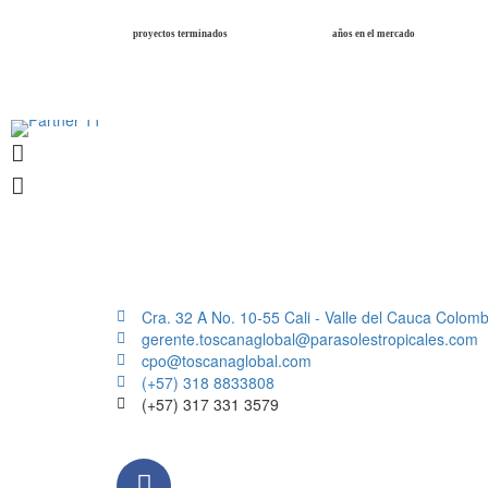
proyectos terminados
años en el mercado
Cra. 32 A No. 10-55 Cali - Valle del Cauca Colomb
gerente.toscanaglobal@parasolestropicales.com
cpo@toscanaglobal.com
(+57) 318 8833808
(+57) 317 331 3579