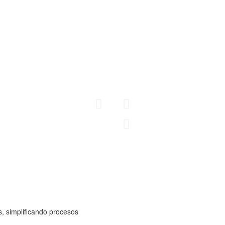
Fabricamos cubrimientos 
tipo y diferentes usos d
cuentan con un diseño a
necesidades del cliente
NTOS
AC
Conoce más
CER
, simplificando procesos