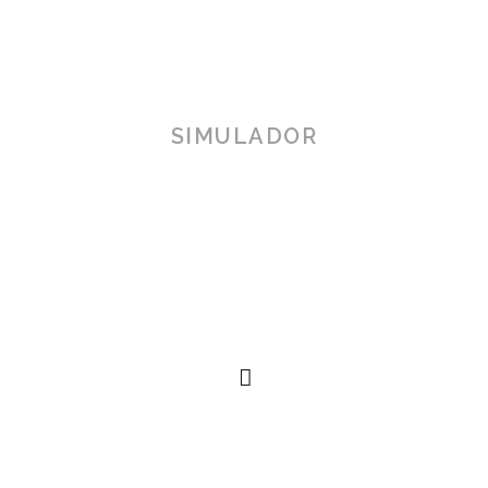
SIMULADOR
TOSCANA 3D
Herramienta de simulación 3D para productos reales,
simplificando procesos técnicos al alcance de la
mano.