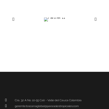
Cra. 32 A No. 10-55 Cali - Valle del Cauca Colombia
gerente.toscanaglobal@parasolestropicales.com