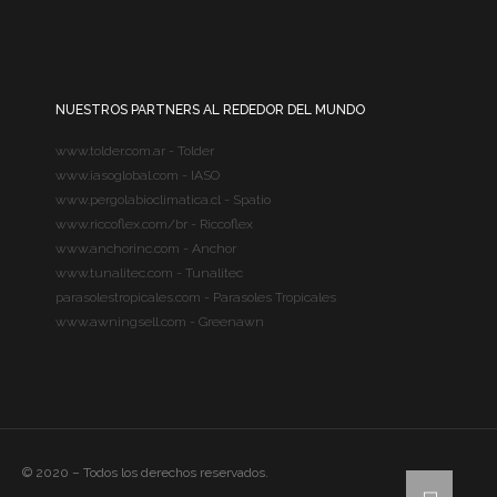
NUESTROS PARTNERS AL REDEDOR DEL MUNDO
www.tolder.com.ar - Tolder
www.iasoglobal.com - IASO
www.pergolabioclimatica.cl - Spatio
www.riccoflex.com/br - Riccoflex
www.anchorinc.com - Anchor
www.tunalitec.com - Tunalitec
parasolestropicales.com - Parasoles Tropicales
www.awningsell.com - Greenawn
© 2020 – Todos los derechos reservados.