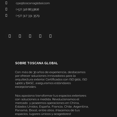
cpo@toscanaglobal.com
(+57) 318 8833808
(+57) 317 331 3579
SOBRE TOSCANA GLOBAL
Con más de 30 años de experiencia, destacamos
por ofrecer soluciones innovadoras para la
arquitectura exterior. Certificados con ISO 9001, ISO
14000 y BASC, aseguramos estándares
excepcionales.
Nos apasiona transformar tus espacios exteriores
con soluciones a medida. Revolucionamos el
mercado y poseemos operaciones en China,
Estados Unidos, España, Francia, Chile, Argentina,
Panamá, Brasil, entre otros. ¡Hacemos de tus
espacios, lugares únicos y acogedores!