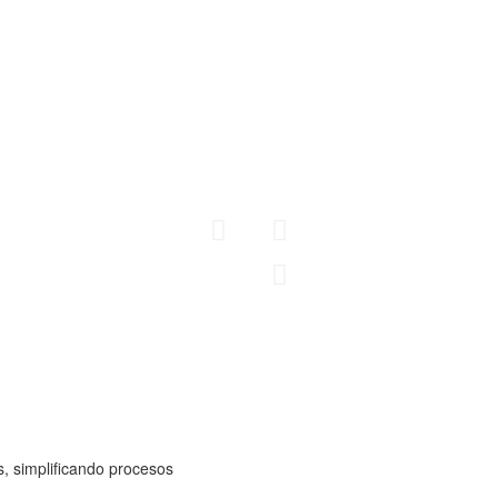
Fabricamos cubrimientos 
tipo y diferentes usos d
cuentan con un diseño a
necesidades del cliente
NTOS
AC
Conoce más
CER
, simplificando procesos