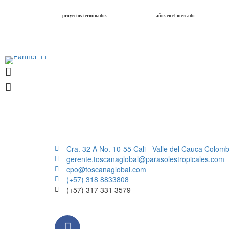
proyectos terminados
años en el mercado
Cra. 32 A No. 10-55 Cali - Valle del Cauca Colomb
gerente.toscanaglobal@parasolestropicales.com
cpo@toscanaglobal.com
(+57) 318 8833808
(+57) 317 331 3579