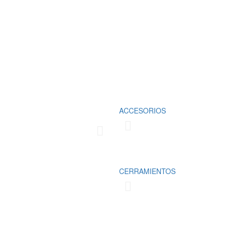
Fabricamos cubrimientos para la prot
ACCESORIOS
domésticos y comerciales, los cuale
las necesidades del cliente
Conoce más
CERRAMIENTOS