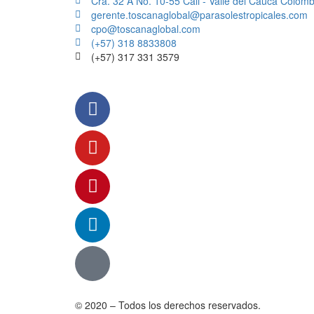
Cra. 32 A No. 10-55 Cali - Valle del Cauca Colomb
gerente.toscanaglobal@parasolestropicales.com
cpo@toscanaglobal.com
(+57) 318 8833808
(+57) 317 331 3579
© 2020 – Todos los derechos reservados.