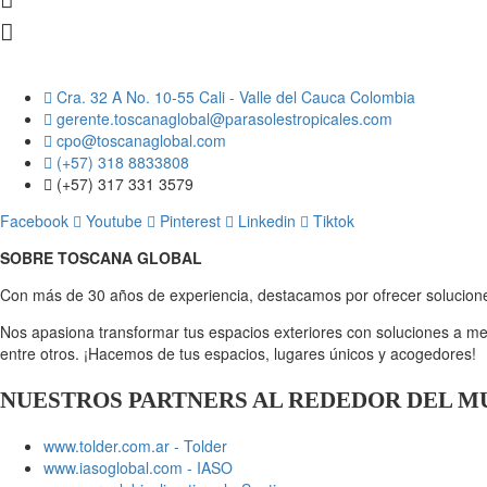
Cra. 32 A No. 10-55 Cali - Valle del Cauca Colombia
gerente.toscanaglobal@parasolestropicales.com
cpo@toscanaglobal.com
(+57) 318 8833808
(+57) 317 331 3579
Facebook
Youtube
Pinterest
Linkedin
Tiktok
SOBRE TOSCANA GLOBAL
Con más de 30 años de experiencia, destacamos por ofrecer solucione
Nos apasiona transformar tus espacios exteriores con soluciones a m
entre otros. ¡Hacemos de tus espacios, lugares únicos y acogedores!
NUESTROS PARTNERS AL REDEDOR DEL 
www.tolder.com.ar - Tolder
www.iasoglobal.com - IASO