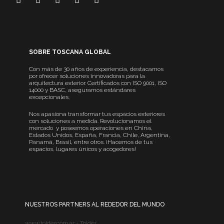
SOBRE TOSCANA GLOBAL
Con más de 30 años de experiencia, destacamos
por ofrecer soluciones innovadoras para la
arquitectura exterior. Certificados con ISO 9001, ISO
14000 y BASC, aseguramos estándares
excepcionales.
Nos apasiona transformar tus espacios exteriores
con soluciones a medida. Revolucionamos el
mercado y poseemos operaciones en China,
Estados Unidos, España, Francia, Chile, Argentina,
Panamá, Brasil, entre otros. ¡Hacemos de tus
espacios, lugares únicos y acogedores!
NUESTROS PARTNERS AL REDEDOR DEL MUNDO
www.tolder.com.ar - Tolder