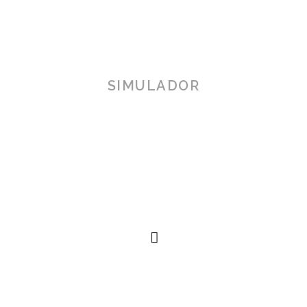
SIMULADOR
TOSCANA 3D
Herramienta de simulación 3D para productos reales,
simplificando procesos técnicos al alcance de la
mano.