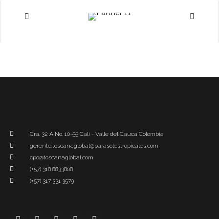
Cra. 32 A No. 10-55 Cali - Valle del Cauca Colombia
gerente.toscanaglobal@parasolestropicales.com
cpo@toscanaglobal.com
(+57) 318 8833808
(+57) 317 331 3579