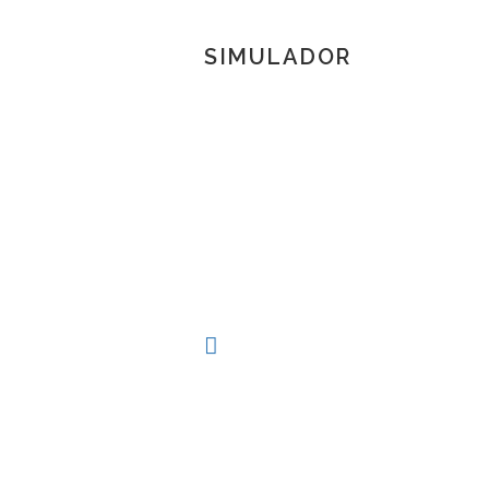
SIMULADOR
TOSCANA 3D
Herramienta de simulación 3D para produc
procesos técnicos al alcance de la mano.