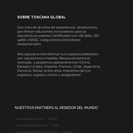
SOBRE TOSCANA GLOBAL
Con más de 30 años de experiencia, destacamos
por ofrecer soluciones innovadoras para la
arquitectura exterior. Certificados con ISO 9001, ISO
14000 y BASC, aseguramos estándares
excepcionales.
Nos apasiona transformar tus espacios exteriores
con soluciones a medida. Revolucionamos el
mercado y poseemos operaciones en China,
Estados Unidos, España, Francia, Chile, Argentina,
Panamá, Brasil, entre otros. ¡Hacemos de tus
espacios, lugares únicos y acogedores!
NUESTROS PARTNERS AL REDEDOR DEL MUNDO
www.tolder.com.ar - Tolder
www.iasoglobal.com - IASO
www.pergolabioclimatica.cl - Spatio