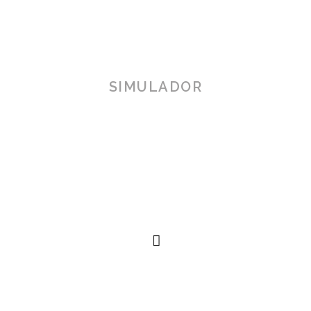
SIMULADOR
TOSCANA 3D
Herramienta de simulación 3D para productos reales,
simplificando procesos técnicos al alcance de la
mano.