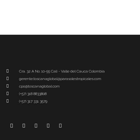
Cra. 32 A No. 10-55 Cali - Valle del Cauca Colombia
gerente.toscanaglobal@parasolestropicales.com
cpo@toscanaglobal.com
(+57) 318 8833808
(+57) 317 331 3579