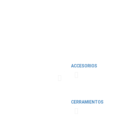
Fabricamos cubrimientos para la 
ACCESORIOS
usos domésticos y comerciales, l
pensando en las necesidades del 
Conoce más
CERRAMIENTOS