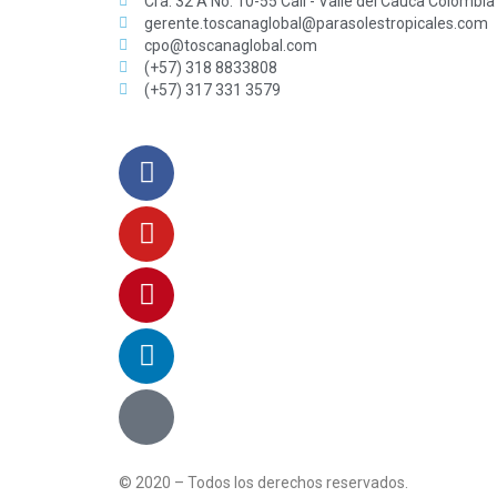
Cra. 32 A No. 10-55 Cali - Valle del Cauca Colombia
gerente.toscanaglobal@parasolestropicales.com
cpo@toscanaglobal.com
(+57) 318 8833808
(+57) 317 331 3579
© 2020 – Todos los derechos reservados.