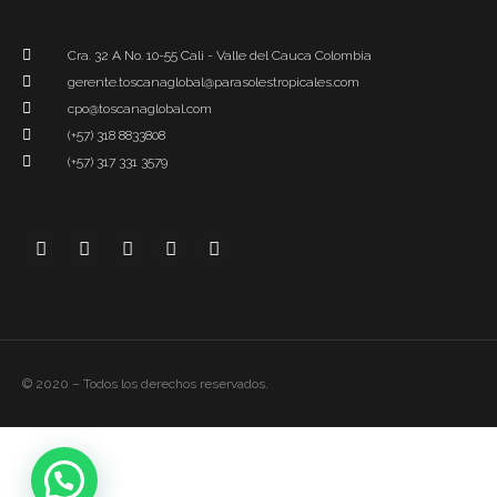
Cra. 32 A No. 10-55 Cali - Valle del Cauca Colombia
gerente.toscanaglobal@parasolestropicales.com
cpo@toscanaglobal.com
(+57) 318 8833808
(+57) 317 331 3579
© 2020 – Todos los derechos reservados.