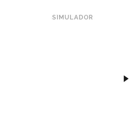
SIMULADOR
TOSCANA 3
Herramienta de simulación 3D para pr
simplificando procesos técnicos al al