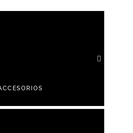
imientos para la protección
ACCESORIOS
do tipo y diferentes usos
 comerciales, los cuales
diseño a la medida pensando
ecesidades del cliente
Conoce más