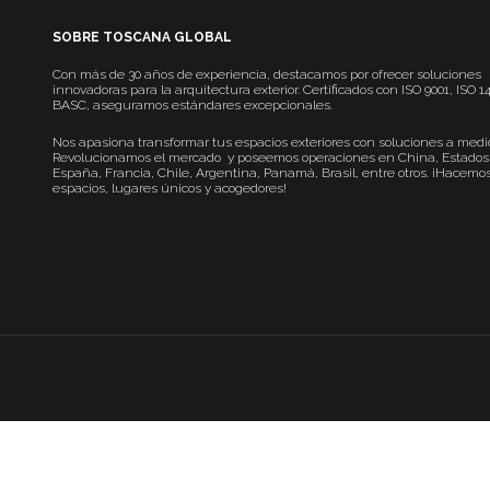
SOBRE TOSCANA GLOBAL
Con más de 30 años de experiencia, destacamos por ofrecer soluciones
innovadoras para la arquitectura exterior. Certificados con ISO 9001, ISO 1
BASC, aseguramos estándares excepcionales.
Nos apasiona transformar tus espacios exteriores con soluciones a medi
Revolucionamos el mercado y poseemos operaciones en China, Estados
España, Francia, Chile, Argentina, Panamá, Brasil, entre otros. ¡Hacemo
espacios, lugares únicos y acogedores!