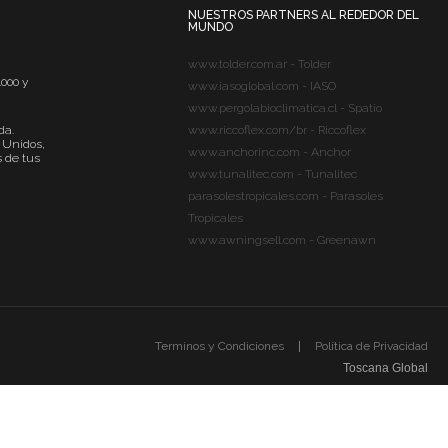
NUESTROS PARTNERS AL REDEDOR DEL
MUNDO
www.tolder.com.ar - Tolder
4000 y
www.iasoglobal.com - IASO
www.pergolabioclimatica.cl - Spatio
da.
www.riccoflex.com/br - Riccoflex
 Unidos,
www.anchorinc.com - Anchor
s de tus
www.tunalitec.com - Tunalitec
parasolestropicales.com - Parasoles
Tropicales
www.awningsell.com - Greenawn
Terminos y Condiciones
Política de Privacidad
Toscana Global