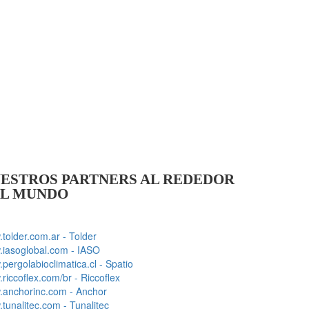
ESTROS PARTNERS AL REDEDOR
L MUNDO
tolder.com.ar - Tolder
iasoglobal.com - IASO
pergolabioclimatica.cl - Spatio
riccoflex.com/br - Riccoflex
anchorinc.com - Anchor
tunalitec.com - Tunalitec