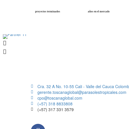
proyectos terminados
años en el mercado
Cra. 32 A No. 10-55 Cali - Valle del Cauca Colomb
gerente.toscanaglobal@parasolestropicales.com
cpo@toscanaglobal.com
(+57) 318 8833808
(+57) 317 331 3579