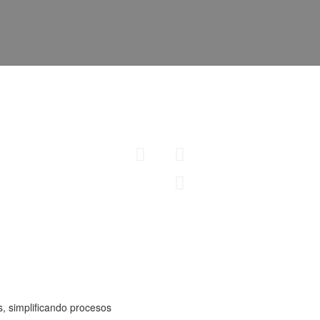
Fabricamos cubrimientos 
tipo y diferentes usos d
cuentan con un diseño a
necesidades del cliente
NTOS
AC
Conoce más
CER
, simplificando procesos