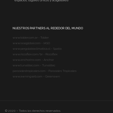
espacios, lugares únicos y acogedores!
NUESTROS PARTNERS AL REDEDOR DEL MUNDO
www.tolder.com.ar - Tolder
www.iasoglobal.com - IASO
www.pergolabioclimatica.cl - Spatio
www.riccoflex.com/br - Riccoflex
www.anchorinc.com - Anchor
www.tunalitec.com - Tunalitec
parasolestropicales.com - Parasoles Tropicales
www.awningsell.com - Greenawn
© 2020 – Todos los derechos reservados.