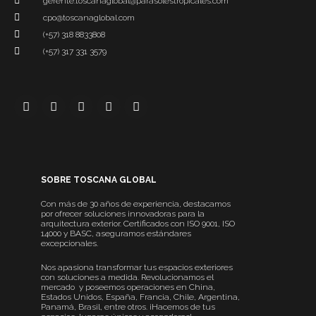
gerente.toscanaglobal@parasolestropicales.com
cpo@toscanaglobal.com
(+57) 318 8833808
(+57) 317 331 3579
SOBRE TOSCANA GLOBAL
Con más de 30 años de experiencia, destacamos
por ofrecer soluciones innovadoras para la
arquitectura exterior. Certificados con ISO 9001, ISO
14000 y BASC, aseguramos estándares
excepcionales.
Nos apasiona transformar tus espacios exteriores
con soluciones a medida. Revolucionamos el
mercado y poseemos operaciones en China,
Estados Unidos, España, Francia, Chile, Argentina,
Panamá, Brasil, entre otros. ¡Hacemos de tus