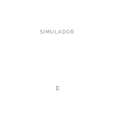
SIMULADOR
TOSCANA 3D
Herramienta de simulación 3D para productos reales,
simplificando procesos técnicos al alcance de la
mano.