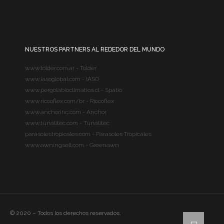
NUESTROS PARTNERS AL REDEDOR DEL MUNDO
www.tolder.com.ar - Tolder
www.iasoglobal.com - IASO
www.pergolabioclimatica.cl - Spatio
www.riccoflex.com/br - Riccoflex
www.anchorinc.com - Anchor
www.tunalitec.com - Tunalitec
parasolestropicales.com - Parasoles Tropicales
www.awningsell.com - Greenawn
© 2020 – Todos los derechos reservados.