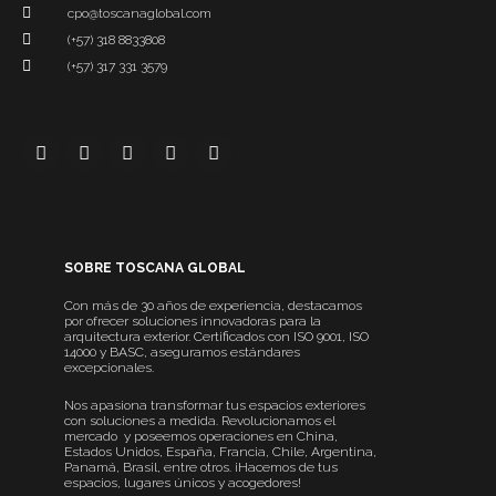
cpo@toscanaglobal.com
(+57) 318 8833808
(+57) 317 331 3579
SOBRE TOSCANA GLOBAL
Con más de 30 años de experiencia, destacamos
por ofrecer soluciones innovadoras para la
arquitectura exterior. Certificados con ISO 9001, ISO
14000 y BASC, aseguramos estándares
excepcionales.
Nos apasiona transformar tus espacios exteriores
con soluciones a medida. Revolucionamos el
mercado y poseemos operaciones en China,
Estados Unidos, España, Francia, Chile, Argentina,
Panamá, Brasil, entre otros. ¡Hacemos de tus
espacios, lugares únicos y acogedores!