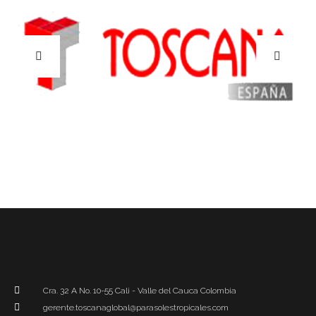
Cra. 32 A No. 10-55 Cali - Valle del Cauca Colombia
gerente.toscanaglobal@parasolestropicales.com