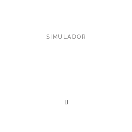
SIMULADOR
TOSCANA 3D
Herramienta de simulación 3D para productos reales,
simplificando procesos técnicos al alcance de la
mano.