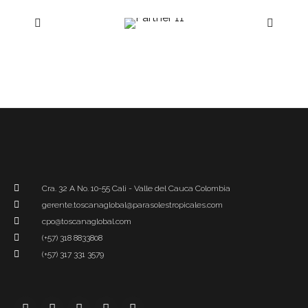
Cra. 32 A No. 10-55 Cali - Valle del Cauca Colombia
gerente.toscanaglobal@parasolestropicales.com
cpo@toscanaglobal.com
(+57) 318 8833808
(+57) 317 331 3579