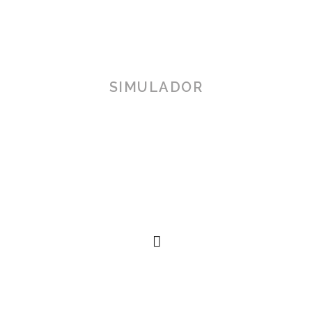
SIMULADOR
TOSCANA 3D
Herramienta de simulación 3D para productos reales,
simplificando procesos técnicos al alcance de la
mano.