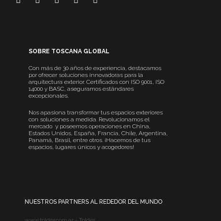
SOBRE TOSCANA GLOBAL
Con más de 30 años de experiencia, destacamos
por ofrecer soluciones innovadoras para la
arquitectura exterior. Certificados con ISO 9001, ISO
14000 y BASC, aseguramos estándares
excepcionales.
Nos apasiona transformar tus espacios exteriores
con soluciones a medida. Revolucionamos el
mercado y poseemos operaciones en China,
Estados Unidos, España, Francia, Chile, Argentina,
Panamá, Brasil, entre otros. ¡Hacemos de tus
espacios, lugares únicos y acogedores!
NUESTROS PARTNERS AL REDEDOR DEL MUNDO
www.tolder.com.ar - Tolder