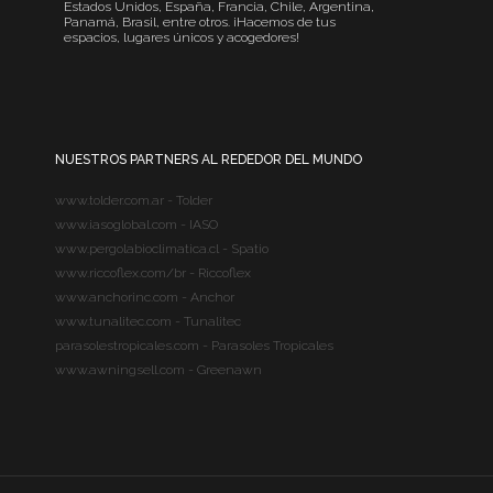
Estados Unidos, España, Francia, Chile, Argentina,
Panamá, Brasil, entre otros. ¡Hacemos de tus
espacios, lugares únicos y acogedores!
NUESTROS PARTNERS AL REDEDOR DEL MUNDO
www.tolder.com.ar - Tolder
www.iasoglobal.com - IASO
www.pergolabioclimatica.cl - Spatio
www.riccoflex.com/br - Riccoflex
www.anchorinc.com - Anchor
www.tunalitec.com - Tunalitec
parasolestropicales.com - Parasoles Tropicales
www.awningsell.com - Greenawn