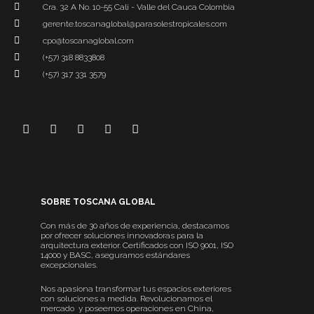
Cra. 32 A No. 10-55 Cali - Valle del Cauca Colombia
gerente.toscanaglobal@parasolestropicales.com
cpo@toscanaglobal.com
(+57) 318 8833808
(+57) 317 331 3579
SOBRE TOSCANA GLOBAL
Con más de 30 años de experiencia, destacamos
por ofrecer soluciones innovadoras para la
arquitectura exterior. Certificados con ISO 9001, ISO
14000 y BASC, aseguramos estándares
excepcionales.
Nos apasiona transformar tus espacios exteriores
con soluciones a medida. Revolucionamos el
mercado y poseemos operaciones en China,