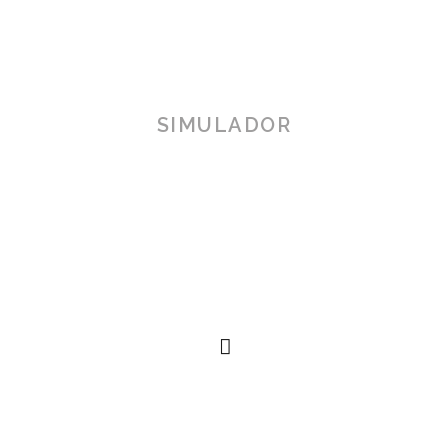
SIMULADOR
TOSCANA 3D
Herramienta de simulación 3D para productos reales,
simplificando procesos técnicos al alcance de la
mano.