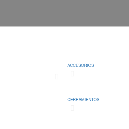
Fabricamos cubrimientos para la prot
ACCESORIOS
domésticos y comerciales, los cuale
las necesidades del cliente
Conoce más
CERRAMIENTOS