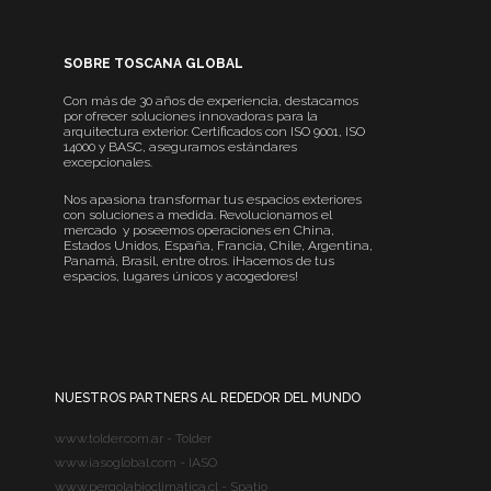
SOBRE TOSCANA GLOBAL
Con más de 30 años de experiencia, destacamos
por ofrecer soluciones innovadoras para la
arquitectura exterior. Certificados con ISO 9001, ISO
14000 y BASC, aseguramos estándares
excepcionales.
Nos apasiona transformar tus espacios exteriores
con soluciones a medida. Revolucionamos el
mercado y poseemos operaciones en China,
Estados Unidos, España, Francia, Chile, Argentina,
Panamá, Brasil, entre otros. ¡Hacemos de tus
espacios, lugares únicos y acogedores!
NUESTROS PARTNERS AL REDEDOR DEL MUNDO
www.tolder.com.ar - Tolder
www.iasoglobal.com - IASO
www.pergolabioclimatica.cl - Spatio