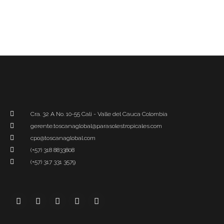
Cra. 32 A No. 10-55 Cali - Valle del Cauca Colombia
gerente.toscanaglobal@parasolestropicales.com
cpo@toscanaglobal.com
(+57) 318 8833808
(+57) 317 331 3579