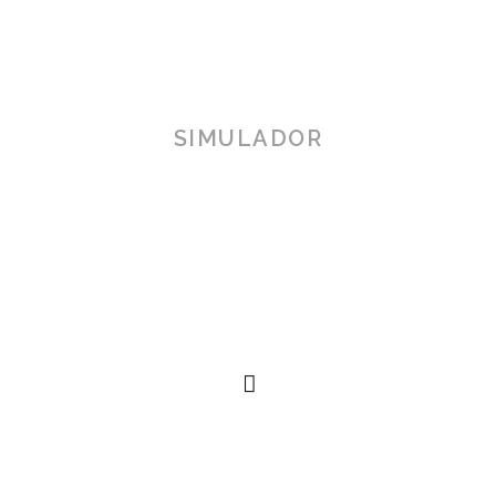
SIMULADOR
TOSCANA 3D
Herramienta de simulación 3D para productos reales,
simplificando procesos técnicos al alcance de la
mano.