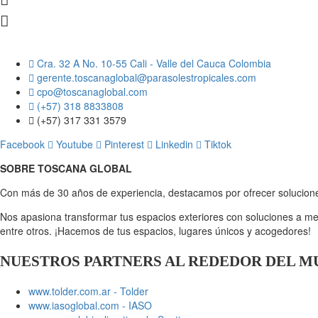
Cra. 32 A No. 10-55 Cali - Valle del Cauca Colombia
gerente.toscanaglobal@parasolestropicales.com
cpo@toscanaglobal.com
(+57) 318 8833808
(+57) 317 331 3579
Facebook
Youtube
Pinterest
Linkedin
Tiktok
SOBRE TOSCANA GLOBAL
Con más de 30 años de experiencia, destacamos por ofrecer solucione
Nos apasiona transformar tus espacios exteriores con soluciones a m
entre otros. ¡Hacemos de tus espacios, lugares únicos y acogedores!
NUESTROS PARTNERS AL REDEDOR DEL 
www.tolder.com.ar - Tolder
www.iasoglobal.com - IASO