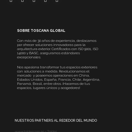
SOBRE TOSCANA GLOBAL
Con más de 30 años de experiencia, destacamos
por ofrecer soluciones innovadoras para la
arquitectura exterior. Certificados con ISO 9001, ISO
14000 y BASC, aseguramos estándares
excepcionales.
Nos apasiona transformar tus espacios exteriores
con soluciones a medida. Revolucionamos el
mercado y poseemos operaciones en China,
Estados Unidos, España, Francia, Chile, Argentina,
Panamá, Brasil, entre otros. ¡Hacemos de tus
espacios, lugares únicos y acogedores!
NUESTROS PARTNERS AL REDEDOR DEL MUNDO
www.tolder.com.ar - Tolder