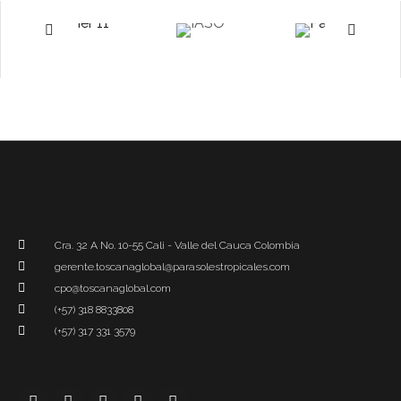
Cra. 32 A No. 10-55 Cali - Valle del Cauca Colombia
gerente.toscanaglobal@parasolestropicales.com
cpo@toscanaglobal.com
(+57) 318 8833808
(+57) 317 331 3579