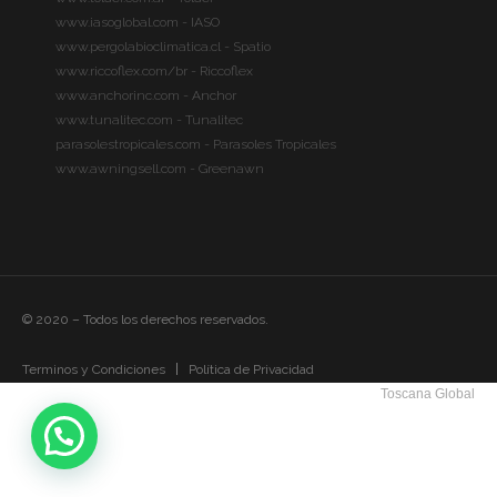
www.iasoglobal.com - IASO
www.pergolabioclimatica.cl - Spatio
www.riccoflex.com/br - Riccoflex
www.anchorinc.com - Anchor
www.tunalitec.com - Tunalitec
parasolestropicales.com - Parasoles Tropicales
www.awningsell.com - Greenawn
© 2020 – Todos los derechos reservados.
Terminos y Condiciones
Política de Privacidad
Toscana Global