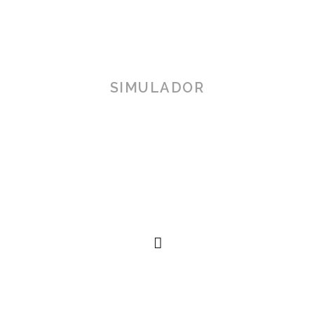
SIMULADOR
TOSCANA 3D
Herramienta de simulación 3D para productos reales,
simplificando procesos técnicos al alcance de la
mano.