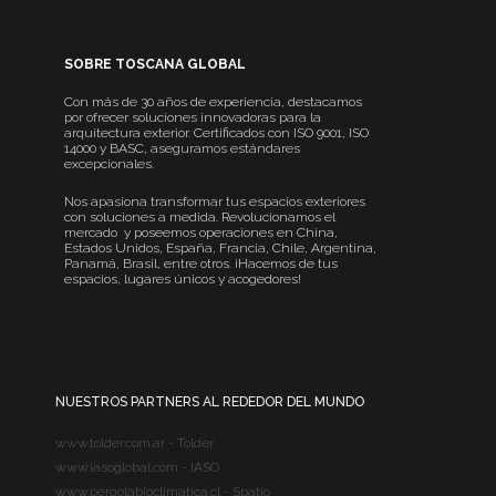
SOBRE TOSCANA GLOBAL
Con más de 30 años de experiencia, destacamos
por ofrecer soluciones innovadoras para la
arquitectura exterior. Certificados con ISO 9001, ISO
14000 y BASC, aseguramos estándares
excepcionales.
Nos apasiona transformar tus espacios exteriores
con soluciones a medida. Revolucionamos el
mercado y poseemos operaciones en China,
Estados Unidos, España, Francia, Chile, Argentina,
Panamá, Brasil, entre otros. ¡Hacemos de tus
espacios, lugares únicos y acogedores!
NUESTROS PARTNERS AL REDEDOR DEL MUNDO
www.tolder.com.ar - Tolder
www.iasoglobal.com - IASO
www.pergolabioclimatica.cl - Spatio