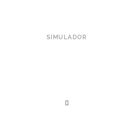
SIMULADOR
TOSCANA 3D
Herramienta de simulación 3D para productos reales,
simplificando procesos técnicos al alcance de la
mano.