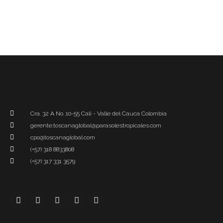
Cra. 32 A No. 10-55 Cali - Valle del Cauca Colombia
gerente.toscanaglobal@parasolestropicales.com
cpo@toscanaglobal.com
(+57) 318 8833808
(+57) 317 331 3579