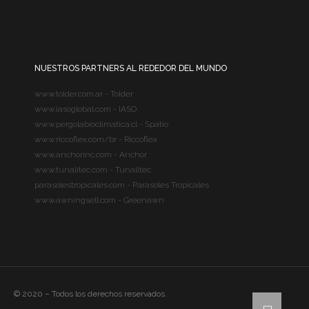
NUESTROS PARTNERS AL REDEDOR DEL MUNDO
www.tolder.com.ar - Tolder
www.iasoglobal.com - IASO
www.pergolabioclimatica.cl - Spatio
www.riccoflex.com/br - Riccoflex
www.anchorinc.com - Anchor
www.tunalitec.com - Tunalitec
parasolestropicales.com - Parasoles Tropicales
www.awningsell.com - Greenawn
© 2020 – Todos los derechos reservados.