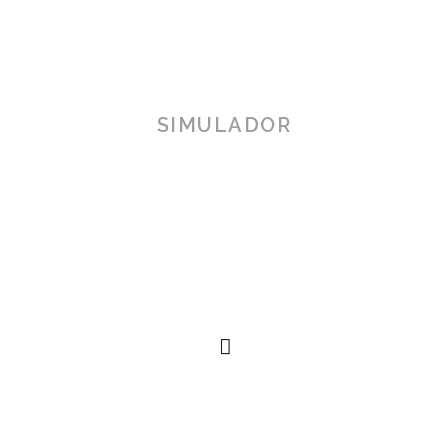
SIMULADOR
TOSCANA 3D
Herramienta de simulación 3D para productos reales,
simplificando procesos técnicos al alcance de la
mano.