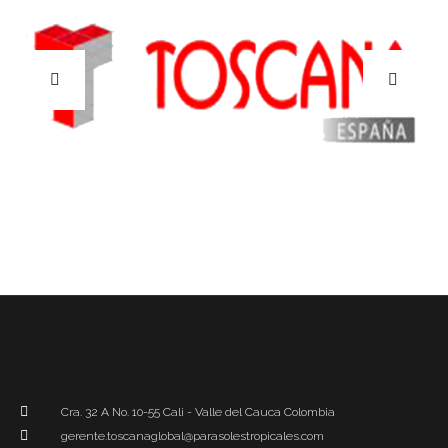
Cra. 32 A No. 10-55 Cali - Valle del Cauca Colombia
gerente.toscanaglobal@parasolestropicales.com