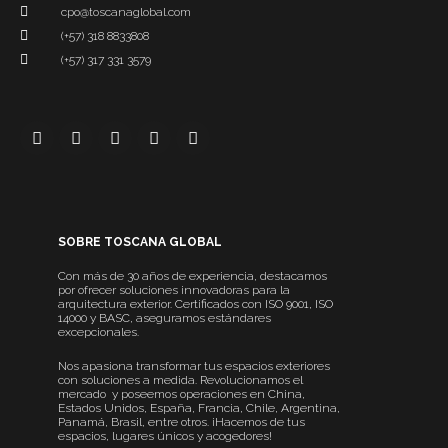
cpo@toscanaglobal.com
(+57) 318 8833808
(+57) 317 331 3579
SOBRE TOSCANA GLOBAL
Con más de 30 años de experiencia, destacamos
por ofrecer soluciones innovadoras para la
arquitectura exterior. Certificados con ISO 9001, ISO
14000 y BASC, aseguramos estándares
excepcionales.
Nos apasiona transformar tus espacios exteriores
con soluciones a medida. Revolucionamos el
mercado y poseemos operaciones en China,
Estados Unidos, España, Francia, Chile, Argentina,
Panamá, Brasil, entre otros. ¡Hacemos de tus
espacios, lugares únicos y acogedores!