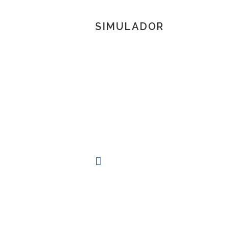
SIMULADOR
TOSCANA 3D
Herramienta de simulación 3D para produc
procesos técnicos al alcance de la mano.