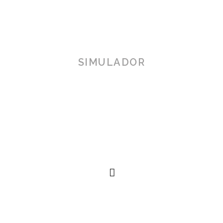
SIMULADOR
TOSCANA 3D
Herramienta de simulación 3D para productos reales,
simplificando procesos técnicos al alcance de la
mano.