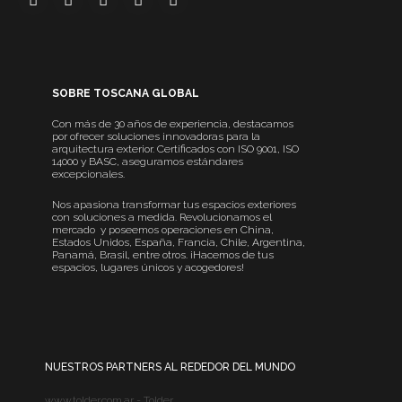
SOBRE TOSCANA GLOBAL
Con más de 30 años de experiencia, destacamos
por ofrecer soluciones innovadoras para la
arquitectura exterior. Certificados con ISO 9001, ISO
14000 y BASC, aseguramos estándares
excepcionales.
Nos apasiona transformar tus espacios exteriores
con soluciones a medida. Revolucionamos el
mercado y poseemos operaciones en China,
Estados Unidos, España, Francia, Chile, Argentina,
Panamá, Brasil, entre otros. ¡Hacemos de tus
espacios, lugares únicos y acogedores!
NUESTROS PARTNERS AL REDEDOR DEL MUNDO
www.tolder.com.ar - Tolder