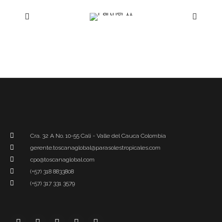
Cra. 32 A No. 10-55 Cali - Valle del Cauca Colombia
gerente.toscanaglobal@parasolestropicales.com
cpo@toscanaglobal.com
(+57) 318 8833808
(+57) 317 331 3579