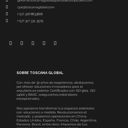
gerente.toscanaglobal@parasolestropicales.com
cpo@toscanaglobal.com
(+57) 318 8833808
(+57) 317 331 3579
SOBRE TOSCANA GLOBAL
Con más de 30 años de experiencia, destacamos
por ofrecer soluciones innovadoras para la
arquitectura exterior. Certificados con ISO 9001, ISO
14000 y BASC, aseguramos estándares
excepcionales.
Nos apasiona transformar tus espacios exteriores
con soluciones a medida. Revolucionamos el
mercado y poseemos operaciones en China,
Estados Unidos, España, Francia, Chile, Argentina,
Panamá, Brasil, entre otros. ¡Hacemos de tus