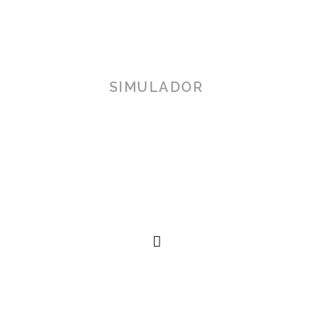
SIMULADOR
TOSCANA 3D
Herramienta de simulación 3D para productos reales,
simplificando procesos técnicos al alcance de la
mano.