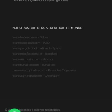
espacios, lugares únicos y acogedores!
NUESTROS PARTNERS AL REDEDOR DEL MUNDO
www.tolder.com.ar - Tolder
www.iasoglobal.com - IASO
www.pergolabioclimatica.cl - Spatio
www.riccoflex.com/br - Riccoflex
www.anchorinc.com - Anchor
www.tunalitec.com - Tunalitec
parasolestropicales.com - Parasoles Tropicales
www.awningsell.com - Greenawn
© 2020 – Todos los derechos reservados.