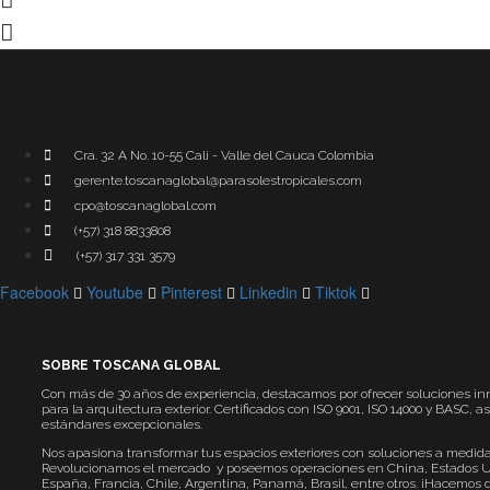
Cra. 32 A No. 10-55 Cali - Valle del Cauca Colombia
gerente.toscanaglobal@parasolestropicales.com
cpo@toscanaglobal.com
(+57) 318 8833808
(+57) 317 331 3579
Facebook
Youtube
Pinterest
Linkedin
Tiktok
SOBRE TOSCANA GLOBAL
Con más de 30 años de experiencia, destacamos por ofrecer soluciones i
para la arquitectura exterior. Certificados con ISO 9001, ISO 14000 y BASC,
estándares excepcionales.
Nos apasiona transformar tus espacios exteriores con soluciones a medida
Revolucionamos el mercado y poseemos operaciones en China, Estados U
España, Francia, Chile, Argentina, Panamá, Brasil, entre otros. ¡Hacemos 