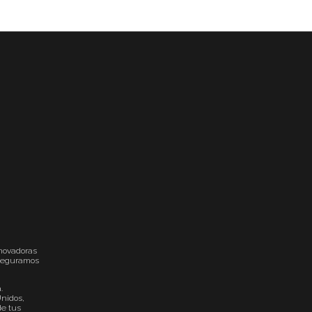
nnovadoras
 aseguramos
.
nidos,
de tus