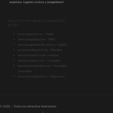
espacios, lugares únicos y acogedores!
NUESTROS PARTNERS AL REDEDOR DEL
MUNDO
www.tolder.com.ar - Tolder
www.iasoglobal.com - IASO
www.pergolabioclimatica.cl - Spatio
www.riccoflex.com/br - Riccoflex
www.anchorinc.com - Anchor
www.tunalitec.com - Tunalitec
parasolestropicales.com - Parasoles
Tropicales
www.awningsell.com - Greenawn
© 2020 – Todos los derechos reservados.