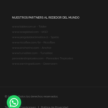
NUESTROS PARTNERS AL REDEDOR DEL MUNDO
www.tolder.com.ar - Tolder
www.iasoglobal.com - IASO
www.pergolabioclimatica.cl - Spatio
www.riccoflex.com/br - Riccoflex
www.anchorinc.com - Anchor
www.tunalitec.com - Tunalitec
parasolestropicales.com - Parasoles Tropicales
www.awningsell.com - Greenawn
© 2020 – Todos los derechos reservados.
Terminos y Condiciones
Política de Privacidad