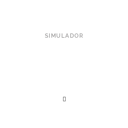
SIMULADOR
TOSCANA 3D
Herramienta de simulación 3D para productos reales,
simplificando procesos técnicos al alcance de la
mano.