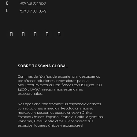
(+57) 318 8833808
(+57) 317 331 3579
SOBRE TOSCANA GLOBAL
Con más de 30 años de experiencia, destacamos
por ofrecer soluciones innovadoras para la
arquitectura exterior. Certificados con ISO 9001, ISO
14000 y BASC, aseguramos estándares
excepcionales.
Nos apasiona transformar tus espacios exteriores
con soluciones a medida. Revolucionamos el
mercado y poseemos operaciones en China,
Estados Unidos, España, Francia, Chile, Argentina,
Panamá, Brasil, entre otros. ¡Hacemos de tus
espacios, lugares únicos y acogedores!