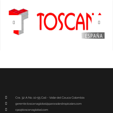
Cra. 32 A No. 10-55 Cali - Valle del Cauca Colombia
gerente.toscanaglobal@parasolestropicales.com
cpo@toscanaglobal.com