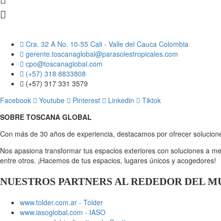
Cra. 32 A No. 10-55 Cali - Valle del Cauca Colombia
gerente.toscanaglobal@parasolestropicales.com
cpo@toscanaglobal.com
(+57) 318 8833808
(+57) 317 331 3579
Facebook
Youtube
Pinterest
Linkedin
Tiktok
SOBRE TOSCANA GLOBAL
Con más de 30 años de experiencia, destacamos por ofrecer solucione
Nos apasiona transformar tus espacios exteriores con soluciones a m
entre otros. ¡Hacemos de tus espacios, lugares únicos y acogedores!
NUESTROS PARTNERS AL REDEDOR DEL 
www.tolder.com.ar - Tolder
www.iasoglobal.com - IASO