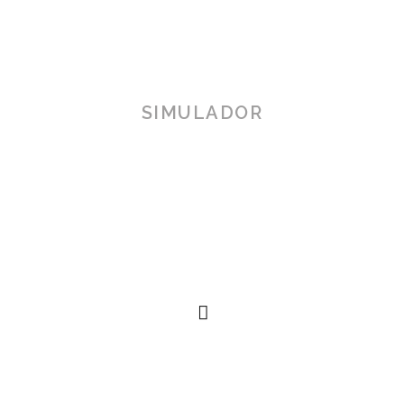
SIMULADOR
TOSCANA 3D
Herramienta de simulación 3D para productos reales,
simplificando procesos técnicos al alcance de la
mano.