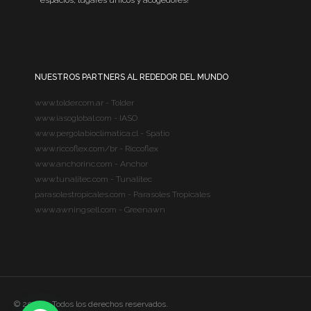
espacios, lugares únicos y acogedores!
NUESTROS PARTNERS AL REDEDOR DEL MUNDO
www.tolder.com.ar - Tolder
www.iasoglobal.com - IASO
www.pergolabioclimatica.cl - Spatio
www.riccoflex.com/br - Riccoflex
www.anchorinc.com - Anchor
www.tunalitec.com - Tunalitec
parasolestropicales.com - Parasoles Tropicales
www.awningsell.com - Greenawn
© 2020 – Todos los derechos reservados.