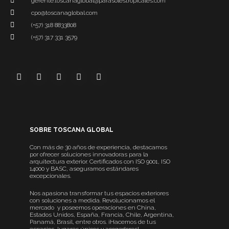
gerente.toscanaglobal@parasolestropicales.com
cpo@toscanaglobal.com
(+57) 318 8833808
(+57) 317 331 3579
SOBRE TOSCANA GLOBAL
Con más de 30 años de experiencia, destacamos
por ofrecer soluciones innovadoras para la
arquitectura exterior. Certificados con ISO 9001, ISO
14000 y BASC, aseguramos estándares
excepcionales.
Nos apasiona transformar tus espacios exteriores
con soluciones a medida. Revolucionamos el
mercado y poseemos operaciones en China,
Estados Unidos, España, Francia, Chile, Argentina,
Panamá, Brasil, entre otros. ¡Hacemos de tus