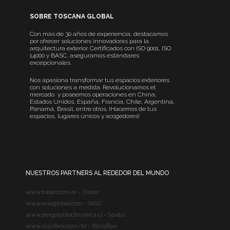
SOBRE TOSCANA GLOBAL
Con más de 30 años de experiencia, destacamos
por ofrecer soluciones innovadoras para la
arquitectura exterior. Certificados con ISO 9001, ISO
14000 y BASC, aseguramos estándares
excepcionales.
Nos apasiona transformar tus espacios exteriores
con soluciones a medida. Revolucionamos el
mercado y poseemos operaciones en China,
Estados Unidos, España, Francia, Chile, Argentina,
Panamá, Brasil, entre otros. ¡Hacemos de tus
espacios, lugares únicos y acogedores!
NUESTROS PARTNERS AL REDEDOR DEL MUNDO
www.tolder.com.ar - Tolder
www.iasoglobal.com - IASO
www.pergolabioclimatica.cl - Spatio
www.riccoflex.com/br - Riccoflex