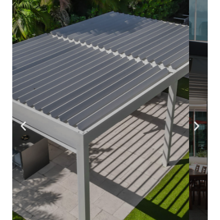
Fabricamos cubrimientos para la protección
solar de todo tipo y diferentes usos
domésticos y comerciales, los cuales
cuentan con un diseño a la medida
pensando en las necesidades del cliente
Conoce más